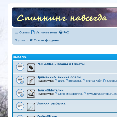
Ссылки
Активные темы
FAQ
Портал
Список форумов
РЫБАЛКА
РЫБАЛКА - Планы и Отчеты
Приманки&Техника ловли
Подфорумы:
Джиг
,
Воблеры
,
Ультра-лайт
,
Блесны
Палки&Моталки
Подфорумы:
Спиннинг/Spinning
,
Мультипликаторы/Cast
Зимняя рыбалка
Рыбы&Раки