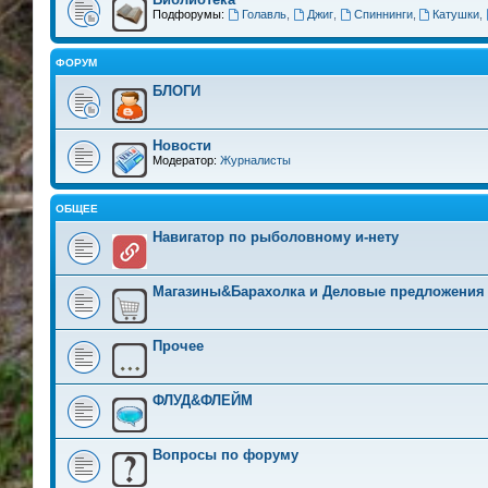
Подфорумы:
Голавль
,
Джиг
,
Спиннинги
,
Катушки
,
ФОРУМ
БЛОГИ
Новости
Модератор:
Журналисты
ОБЩЕЕ
Навигатор по рыболовному и-нету
Магазины&Барахолка и Деловые предложения
Прочее
ФЛУД&ФЛЕЙМ
Вопросы по форуму