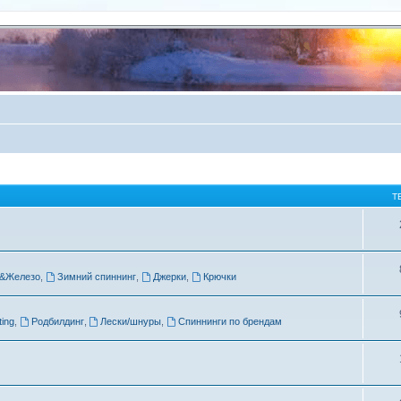
Т
&Железо
,
Зимний спиннинг
,
Джерки
,
Крючки
ing
,
Родбилдинг
,
Лески/шнуры
,
Спиннинги по брендам