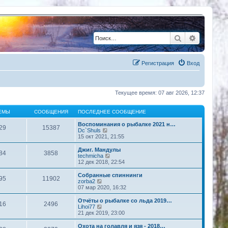
Поиск
Расшире
Регистрация
Вход
Текущее время: 07 авг 2026, 12:37
ЕМЫ
СООБЩЕНИЯ
ПОСЛЕДНЕЕ СООБЩЕНИЕ
Воспоминания о рыбалке 2021 н…
29
15387
П
Dc`Shuls
е
15 окт 2021, 21:55
р
е
Джиг. Мандулы
84
3858
й
П
techmicha
т
е
12 дек 2018, 22:54
и
р
к
е
Собранные спиннинги
95
11902
п
й
П
zorba2
о
т
е
07 мар 2020, 16:32
с
и
р
л
к
е
Отчёты о рыбалке со льда 2019…
е
16
2496
п
й
П
Lihoi77
д
о
т
е
21 дек 2019, 23:00
н
с
и
р
е
л
к
е
Охота на голавля и язя - 2018…
м