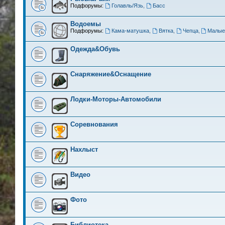
Подфорумы:
Голавль/Язь
,
Басс
Водоемы
Подфорумы:
Кама-матушка
,
Вятка
,
Чепца
,
Малые
Одежда&Обувь
Снаряжение&Оснащение
Лодки-Моторы-Автомобили
Соревнования
Нахлыст
Видео
Фото
Библиотека