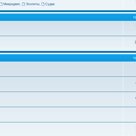
Микроджиг
,
Эхолоты
,
Судак
Т
Т