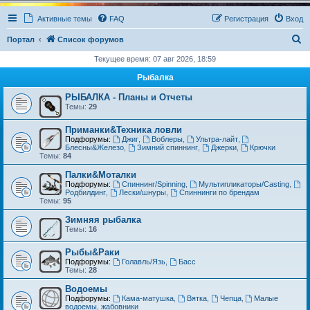
Активные темы
FAQ
Регистрация
Вход
П
Портал
Список форумов
о
Текущее время: 07 авг 2026, 18:59
и
Рыбалка
с
РЫБАЛКА - Планы и Отчеты
к
Темы:
29
Приманки&Техника ловли
Подфорумы:
Джиг
,
Воблеры
,
Ультра-лайт
,
Блесны&Железо
,
Зимний спиннинг
,
Джерки
,
Крючки
Темы:
84
Палки&Моталки
Подфорумы:
Спиннинг/Spinning
,
Мультипликаторы/Casting
,
Родбилдинг
,
Лески/шнуры
,
Спиннинги по брендам
Темы:
95
Зимняя рыбалка
Темы:
16
Рыбы&Раки
Подфорумы:
Голавль/Язь
,
Басс
Темы:
28
Водоемы
Подфорумы:
Кама-матушка
,
Вятка
,
Чепца
,
Малые
водоемы, жабовники