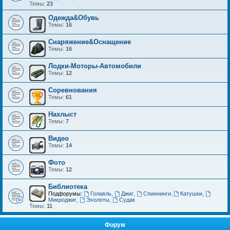
Темы:
23
Одежда&Обувь
Темы:
16
Снаряжение&Оснащение
Темы:
16
Лодки-Моторы-Автомобили
Темы:
12
Соревнования
Темы:
61
Нахлыст
Темы:
7
Видео
Темы:
14
Фото
Темы:
12
Библиотека
Подфорумы:
Голавль
,
Джиг
,
Спиннинги
,
Катушки
,
Микроджиг
,
Эхолоты
,
Судак
Темы:
11
Форум