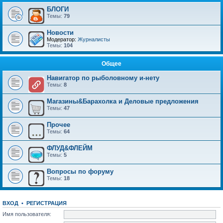
БЛОГИ
Темы:
79
Новости
Модератор:
Журналисты
Темы:
104
Общее
Навигатор по рыболовному и-нету
Темы:
8
Магазины&Барахолка и Деловые предложения
Темы:
47
Прочее
Темы:
64
ФЛУД&ФЛЕЙМ
Темы:
5
Вопросы по форуму
Темы:
18
ВХОД
•
РЕГИСТРАЦИЯ
Имя пользователя: