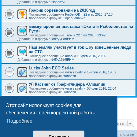
Добавлено в форуме
Новости
График соревнований на 2016год
Последнее сообщение
РыбачОК
«
22 мар 2016, 17:18
Добавлено в форуме
Соревнования
международная выставка «Охота и Рыболовство на
Руси».
Последнее сообщение
Tarik
«
22 фев 2016, 13:42
Добавлено в форуме
ФЛУД&ФЛЕЙМ
Наш земляк участвует в ток шоу взвешенные люди
на СТС
Последнее сообщение
adhol
«
19 фев 2016, 20:56
Добавлено в форуме
ФЛУД&ФЛЕЙМ
Lucky John ECO Series
Последнее сообщение
yura zavalin
«
19 фев 2016, 19:52
Добавлено в форуме
Новости
УЛ Кастинг от Графитлидера -Олимпик
Последнее сообщение
yura zavalin
«
08 фев 2016, 22:04
Добавлено в форуме
Новости
Этот сайт использует cookies для
1
2
3
4
След.
Найдено 80 результатов
обеспечения своей корректной работы.
Подробнее
Перейти
Портал
Список форумов
Часовой пояс:
UTC+04:00
Согласен