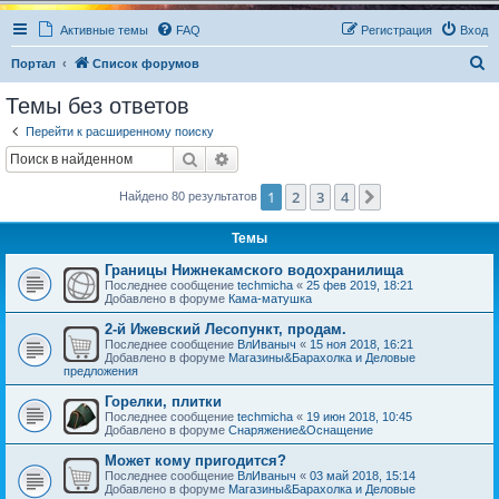
Активные темы
FAQ
Регистрация
Вход
П
Портал
Список форумов
о
Темы без ответов
и
Перейти к расширенному поиску
с
Поиск
Расширенный поиск
к
1
2
3
4
След.
Найдено 80 результатов
Темы
Границы Нижнекамского водохранилища
Последнее сообщение
techmicha
«
25 фев 2019, 18:21
Добавлено в форуме
Кама-матушка
2-й Ижевский Лесопункт, продам.
Последнее сообщение
ВлИваныч
«
15 ноя 2018, 16:21
Добавлено в форуме
Магазины&Барахолка и Деловые
предложения
Горелки, плитки
Последнее сообщение
techmicha
«
19 июн 2018, 10:45
Добавлено в форуме
Снаряжение&Оснащение
Может кому пригодится?
Последнее сообщение
ВлИваныч
«
03 май 2018, 15:14
Добавлено в форуме
Магазины&Барахолка и Деловые