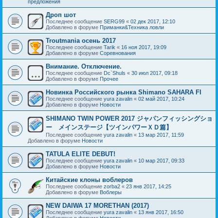
предложения
Дроп шот
Последнее сообщение
SERG99
«
02 дек 2017, 12:10
Добавлено в форуме
Приманки&Техника ловли
Troutmania осень 2017
Последнее сообщение
Tarik
«
16 ноя 2017, 19:09
Добавлено в форуме
Соревнования
Внимание. Отключение.
Последнее сообщение
Dc`Shuls
«
30 июл 2017, 09:18
Добавлено в форуме
Прочее
Новинка Российского рынка Shimano SAHARA FI
Последнее сообщение
yura zavalin
«
02 май 2017, 10:24
Добавлено в форуме
Новости
SHIMANO TWIN POWER 2017 ジャパンフィッシングショ
ー メインステージ【ツインパワーＸＤ篇】
Последнее сообщение
yura zavalin
«
13 мар 2017, 11:59
Добавлено в форуме
Новости
TATULA ELITE DEBUT!
Последнее сообщение
yura zavalin
«
10 мар 2017, 09:33
Добавлено в форуме
Новости
Китайские клоны воблеров
Последнее сообщение
zorba2
«
23 янв 2017, 14:25
Добавлено в форуме
Воблеры
NEW DAIWA 17 MORETHAN (2017)
Последнее сообщение
yura zavalin
«
13 янв 2017, 16:50
Добавлено в форуме
Новости