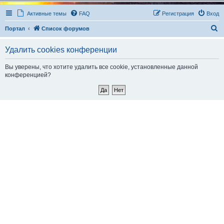
Активные темы
FAQ
Регистрация
Вход
П
Портал
Список форумов
о
Удалить cookies конференции
и
с
Вы уверены, что хотите удалить все cookie, установленные данной
конференцией?
к