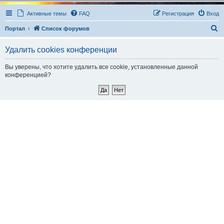
Активные темы
FAQ
Регистрация
Вход
П
Портал
Список форумов
о
Удалить cookies конференции
и
с
Вы уверены, что хотите удалить все cookie, установленные данной
конференцией?
к