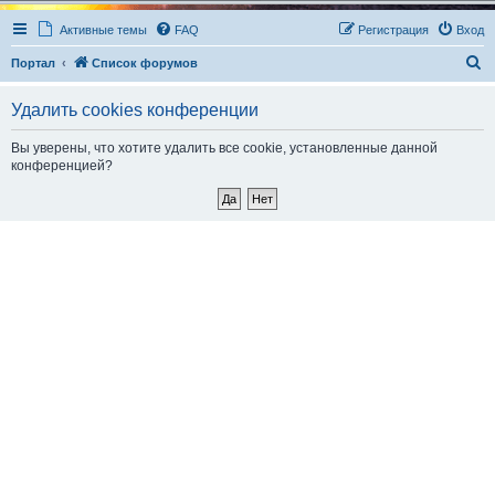
Активные темы
FAQ
Регистрация
Вход
П
Портал
Список форумов
о
Удалить cookies конференции
и
с
Вы уверены, что хотите удалить все cookie, установленные данной
конференцией?
к