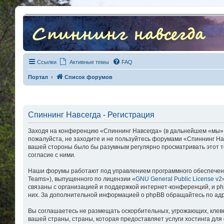
Ссылки
Активные темы
FAQ
Портал
Список форумов
Спиннинг Навсегда - Регистрация
Заходя на конференцию «Спиннинг Навсегда» (в дальнейшем «мы», «н
пожалуйста, не заходите и не пользуйтесь форумами «Спиннинг Нав
вашей стороны было бы разумным регулярно просматривать этот т
согласие с ними.
Наши форумы работают под управлением программного обеспечени
Teams»), выпущенного по лицензии «
GNU General Public License v2
связаны с организацией и поддержкой интернет-конференций, и php
них. За дополнительной информацией о phpBB обращайтесь по ад
Вы соглашаетесь не размещать оскорбительных, угрожающих, клев
вашей страны, страны, которая предоставляет услуги хостинга д