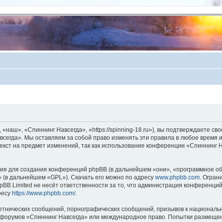
аш», «Спиннинг Навсегда», «https://spinning-18.ru»), вы подтверждаете сво
сегда». Мы оставляем за собой право изменять эти правила в любое время и 
екст на предмет изменений, так как использование конференции «Спиннинг 
я для создания конференций phpBB (в дальнейшем «они», «программное об
» (в дальнейшем «GPL»). Скачать его можно по адресу
www.phpbb.com
. Огран
BB Limited не несёт ответственности за то, что администрация конференций
ресу
https://www.phpbb.com/
.
етнических сообщений, порнографических сообщений, призывов к национальн
ля форумов «Спиннинг Навсегда» или международное право. Попытки размеще