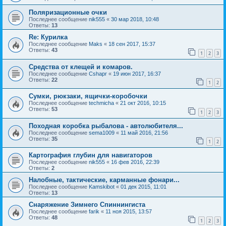
Поляризационные очки
Последнее сообщение
nik555
«
30 мар 2018, 10:48
Ответы:
13
Re: Курилка
Последнее сообщение
Maks
«
18 сен 2017, 15:37
Ответы:
43
1
2
3
Средства от клещей и комаров.
Последнее сообщение
Cshapr
«
19 июн 2017, 16:37
Ответы:
22
1
2
Сумки, рюкзаки, ящички-коробочки
Последнее сообщение
techmicha
«
21 окт 2016, 10:15
Ответы:
53
1
2
3
Походная коробка рыбалова - автолюбителя...
Последнее сообщение
sema1009
«
11 май 2016, 21:56
Ответы:
35
1
2
Картография глубин для навигаторов
Последнее сообщение
nik555
«
16 фев 2016, 22:39
Ответы:
2
Налобные, тактические, карманные фонари...
Последнее сообщение
Kamskibot
«
01 дек 2015, 11:01
Ответы:
13
Снаряжение Зимнего Спиннингиста
Последнее сообщение
farik
«
11 ноя 2015, 13:57
Ответы:
48
1
2
3