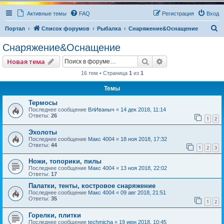
Активные темы
FAQ
Регистрация
Вход
П
Портал
Список форумов
Рыбалка
Снаряжение&Оснащение
о
Снаряжение&Оснащение
и
Поиск
Расширенный пои
Новая тема
с
16 тем • Страница
1
из
1
к
Темы
Термосы
Последнее сообщение
ВлИваныч
«
14 дек 2018, 11:14
Ответы:
26
1
2
Эхолоты
Последнее сообщение
Макс 4004
«
18 ноя 2018, 17:32
Ответы:
44
1
2
3
Ножи, топорики, пилы
Последнее сообщение
Макс 4004
«
13 ноя 2018, 22:02
Ответы:
17
Палатки, тенты, костровое снаряжение
Последнее сообщение
Макс 4004
«
09 авг 2018, 21:51
Ответы:
35
1
2
Горелки, плитки
Последнее сообщение
techmicha
«
19 июн 2018, 10:45