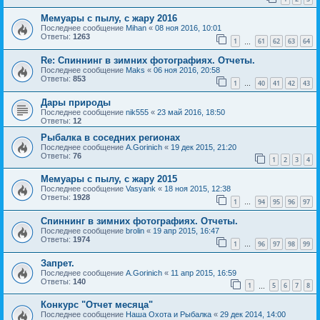
Мемуары с пылу, с жару 2016
Последнее сообщение
Mihan
«
08 ноя 2016, 10:01
Ответы:
1263
1
61
62
63
64
…
Re: Спиннинг в зимних фотографиях. Отчеты.
Последнее сообщение
Maks
«
06 ноя 2016, 20:58
Ответы:
853
1
40
41
42
43
…
Дары природы
Последнее сообщение
nik555
«
23 май 2016, 18:50
Ответы:
12
Рыбалка в соседних регионах
Последнее сообщение
A.Gorinich
«
19 дек 2015, 21:20
Ответы:
76
1
2
3
4
Мемуары с пылу, с жару 2015
Последнее сообщение
Vasyank
«
18 ноя 2015, 12:38
Ответы:
1928
1
94
95
96
97
…
Спиннинг в зимних фотографиях. Отчеты.
Последнее сообщение
brolin
«
19 апр 2015, 16:47
Ответы:
1974
1
96
97
98
99
…
Запрет.
Последнее сообщение
A.Gorinich
«
11 апр 2015, 16:59
Ответы:
140
1
5
6
7
8
…
Конкурс "Отчет месяца"
Последнее сообщение
Наша Охота и Рыбалка
«
29 дек 2014, 14:00