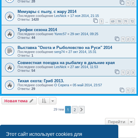
Ответы:
28
1
2
Мемуары с пылу, с жару 2014
Последнее сообщение
LesNick
«
17 ноя 2014, 21:15
Ответы:
1420
1
69
70
71
72
…
Трофеи сезона 2014
Последнее сообщение
Yurec57
«
29 окт 2014, 09:25
Ответы:
44
1
2
3
Выставка "Охота и Рыболовство на Руси" 2014
Последнее сообщение
serg74
«
27 окт 2014, 15:31
Ответы:
1
Совместная поездка на рыбалку в дальние края
Последнее сообщение
LesNick
«
27 авг 2014, 11:53
Ответы:
54
1
2
3
Тихая охота: Гриб 2013.
Последнее сообщение
О Серега
«
05 май 2014, 23:57
Ответы:
29
1
2
Новая тема
1
2
След.
29 тем
Перейти
Этот сайт использует cookies для
ПРАВА ДОСТУПА