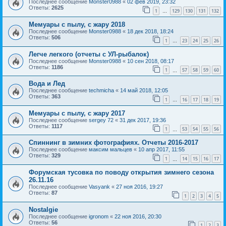
Последнее сообщение
Monster0988
«
02 фев 2019, 23:32
Ответы:
2625
1
129
130
131
132
…
Мемуары с пылу, с жару 2018
Последнее сообщение
Monster0988
«
18 дек 2018, 18:24
Ответы:
506
1
23
24
25
26
…
Легче легкого (отчеты с УЛ-рыбалок)
Последнее сообщение
Monster0988
«
10 сен 2018, 08:17
Ответы:
1186
1
57
58
59
60
…
Вода и Лед
Последнее сообщение
techmicha
«
14 май 2018, 12:05
Ответы:
363
1
16
17
18
19
…
Мемуары с пылу, с жару 2017
Последнее сообщение
sergey 72
«
31 дек 2017, 19:36
Ответы:
1117
1
53
54
55
56
…
Спиннинг в зимних фотографиях. Отчеты 2016-2017
Последнее сообщение
максим мальцев
«
10 апр 2017, 11:55
Ответы:
329
1
14
15
16
17
…
Форумская тусовка по поводу открытия зимнего сезона
26.11.16
Последнее сообщение
Vasyank
«
27 ноя 2016, 19:27
Ответы:
87
1
2
3
4
5
Nostalgie
Последнее сообщение
igronom
«
22 ноя 2016, 20:30
Ответы:
56
1
2
3