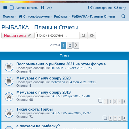
Активные темы
FAQ
Регистрация
Вход
П
Портал
Список форумов
Рыбалка
РЫБАЛКА - Планы и Отчеты
о
РЫБАЛКА - Планы и Отчеты
и
Поиск
Расширенный пои
Новая тема
с
к
1
2
След.
29 тем
Темы
Воспоминания о рыбалке 2021 на этом форуме
Последнее сообщение
Dc`Shuls
«
15 окт 2021, 21:55
Ответы:
5
Мемуары с пылу с жару 2020
Последнее сообщение
techmicha
«
04 фев 2021, 23:12
Ответы:
8
Мемуары с пылу с жару 2019
Последнее сообщение
nik555
«
02 дек 2019, 17:46
Ответы:
98
1
2
3
4
5
Тихая охота: Грибы
Последнее сообщение
nik555
«
05 май 2019, 22:37
Ответы:
71
1
2
3
4
а поехали на рыбалку?