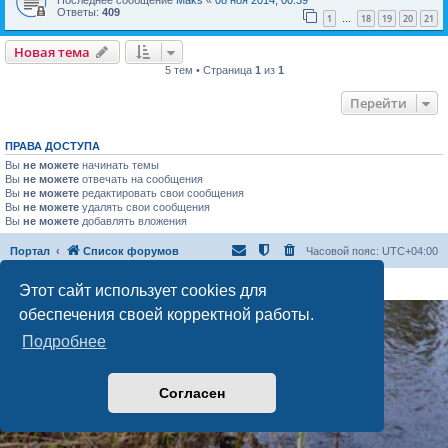
Последнее сообщение
Maks
«
08 ноя 2014, 00:39
Ответы:
409
1
18
19
20
21
…
Новая тема
5 тем • Страница
1
из
1
Перейти
ПРАВА ДОСТУПА
Вы
не можете
начинать темы
Вы
не можете
отвечать на сообщения
Вы
не можете
редактировать свои сообщения
Вы
не можете
удалять свои сообщения
Вы
не можете
добавлять вложения
Портал
Список форумов
Часовой пояс:
UTC+04:00
Создано на основе
phpBB
® Forum Software © phpBB Limited
Этот сайт использует cookies для
Русская поддержка phpBB
обеспечения своей корректной работы.
Подробнее
Согласен