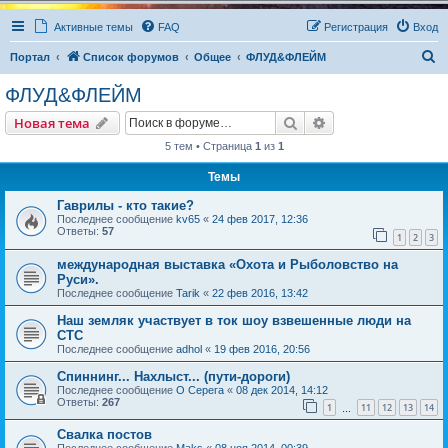
Активные темы
FAQ
Регистрация
Вход
П
Портал
Список форумов
Общее
ФЛУД&ФЛЕЙМ
о
ФЛУД&ФЛЕЙМ
и
Поиск
Расширенный пои
Новая тема
с
5 тем • Страница
1
из
1
к
Темы
Гаврилы - кто такие?
Последнее сообщение
kv65
«
24 фев 2017, 12:36
Ответы:
57
1
2
3
международная выставка «Охота и Рыболовство на
Руси».
Последнее сообщение
Tarik
«
22 фев 2016, 13:42
Наш земляк участвует в ток шоу взвешенные люди на
СТС
Последнее сообщение
adhol
«
19 фев 2016, 20:56
Спиннинг... Нахлыст... (пути-дороги)
Последнее сообщение
О Серега
«
08 дек 2014, 14:12
Ответы:
267
1
11
12
13
14
…
Свалка постов