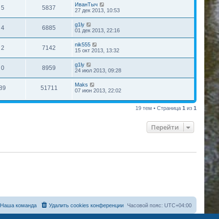
ИванТыч
5
5837
27 дек 2013, 10:53
g1ly
4
6885
01 дек 2013, 22:16
nik555
2
7142
15 окт 2013, 13:32
g1ly
0
8959
24 июл 2013, 09:28
Maks
89
51711
07 июн 2013, 22:02
19 тем • Страница
1
из
1
Перейти
Наша команда
Удалить cookies конференции
Часовой пояс:
UTC+04:00