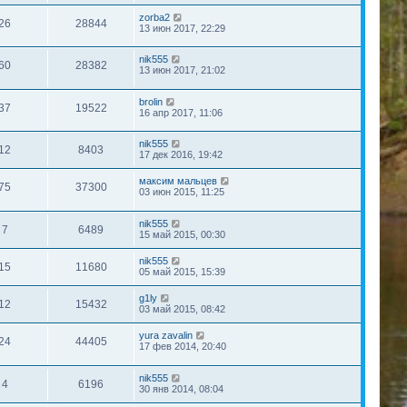
zorba2
26
28844
13 июн 2017, 22:29
nik555
60
28382
13 июн 2017, 21:02
brolin
37
19522
16 апр 2017, 11:06
nik555
12
8403
17 дек 2016, 19:42
максим мальцев
75
37300
03 июн 2015, 11:25
nik555
7
6489
15 май 2015, 00:30
nik555
15
11680
05 май 2015, 15:39
g1ly
12
15432
03 май 2015, 08:42
yura zavalin
24
44405
17 фев 2014, 20:40
nik555
4
6196
30 янв 2014, 08:04