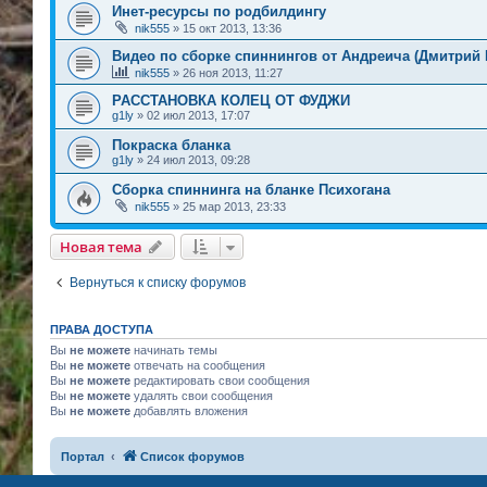
Инет-ресурсы по родбилдингу
nik555
» 15 окт 2013, 13:36
Видео по сборке спиннингов от Андреича (Дмитрий 
nik555
» 26 ноя 2013, 11:27
РАССТАНОВКА КОЛЕЦ ОТ ФУДЖИ
g1ly
» 02 июл 2013, 17:07
Покраска бланка
g1ly
» 24 июл 2013, 09:28
Сборка спиннинга на бланке Психогана
nik555
» 25 мар 2013, 23:33
Новая тема
Вернуться к списку форумов
ПРАВА ДОСТУПА
Вы
не можете
начинать темы
Вы
не можете
отвечать на сообщения
Вы
не можете
редактировать свои сообщения
Вы
не можете
удалять свои сообщения
Вы
не можете
добавлять вложения
Портал
Список форумов