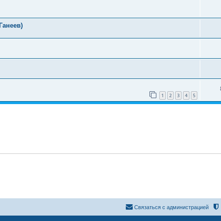
Ганеев)
1
2
3
4
5
Связаться с администрацией
Создано на основе
phpBB
® Forum Software © phpBB Limited