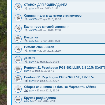
СТАНОК ДЛЯ РОДБИЛДИНГА
g1ly
» 05 апр 2013, 21:47
Спиннинг для мух-жуков-стриммеров
nik555
» 20 дек 2016, 19:10
Кастингово-мясной спиннинг
nik555
» 02 апр 2016, 12:54
Рукоятки
nik555
» 17 апр 2013, 15:03
Ремонт спиннингов
nik555
» 20 авг 2013, 13:19
ДЕКОЛ
g1ly
» 17 мар 2014, 14:04
Pontoon 21 Psychogun PGS-692-LLSF, 1.8-10.5г (CAST)
g1ly
» 03 май 2015, 08:41
Pontoon 21 Psychogun PGS-692-LLSF, 1.8-10.5г
g1ly
» 04 июл 2014, 22:27
Сборка спиннинга на бланке Маргариты (Айко)
g1ly
» 20 июл 2013, 21:24
Кружок родбилдинга
nik555
» 29 янв 2014, 22:30