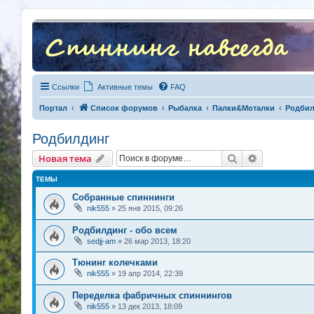
Ссылки
Активные темы
FAQ
Портал
Список форумов
Рыбалка
Палки&Моталки
Родбил
Родбилдинг
Поиск
Расширенны
Новая тема
ТЕМЫ
Собранные спиннинги
nik555
» 25 янв 2015, 09:26
Родбилдинг - обо всем
sedjj-am
» 26 мар 2013, 18:20
Тюнинг колечками
nik555
» 19 апр 2014, 22:39
Переделка фабричных спиннингов
nik555
» 13 дек 2013, 18:09