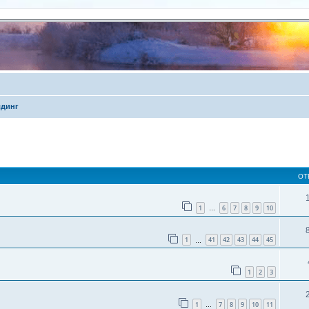
динг
й поиск
ОТ
1
6
7
8
9
10
…
1
41
42
43
44
45
…
1
2
3
1
7
8
9
10
11
…