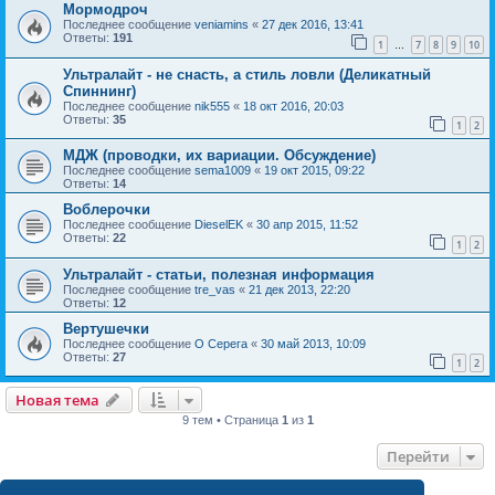
Мормодроч
Последнее сообщение
veniamins
«
27 дек 2016, 13:41
Ответы:
191
1
7
8
9
10
…
Ультралайт - не снасть, а стиль ловли (Деликатный
Спиннинг)
Последнее сообщение
nik555
«
18 окт 2016, 20:03
Ответы:
35
1
2
МДЖ (проводки, их вариации. Обсуждение)
Последнее сообщение
sema1009
«
19 окт 2015, 09:22
Ответы:
14
Воблерочки
Последнее сообщение
DieselEK
«
30 апр 2015, 11:52
Ответы:
22
1
2
Ультралайт - статьи, полезная информация
Последнее сообщение
tre_vas
«
21 дек 2013, 22:20
Ответы:
12
Вертушечки
Последнее сообщение
О Серега
«
30 май 2013, 10:09
Ответы:
27
1
2
Новая тема
9 тем • Страница
1
из
1
Перейти