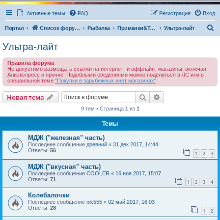
Активные темы
FAQ
Регистрация
Вход
П
Портал
Список форумов
Рыбалка
Приманки&Техника ловли
Ультра-лайт
о
Ультра-лайт
и
Правила форума
с
Не допустимо размещать ссылки на интернет- и оффлайн- магазины, включая
Алиэкспресс и прочие. Подобными сведениями можно поделиться в ЛС или в
к
спецаильной теме
"Покупки в зарубежных инет магазинах"
Поиск
Расширенный пои
Новая тема
9 тем • Страница
1
из
1
Темы
МДЖ ("железная" часть)
Последнее сообщение
древний
«
31 дек 2017, 14:44
Ответы:
56
1
2
3
МДЖ ("вкусная" часть)
Последнее сообщение
COOLER
«
16 ноя 2017, 15:07
Ответы:
71
1
2
3
4
Колебалочки
Последнее сообщение
nik555
«
02 май 2017, 16:03
Ответы:
28
1
2