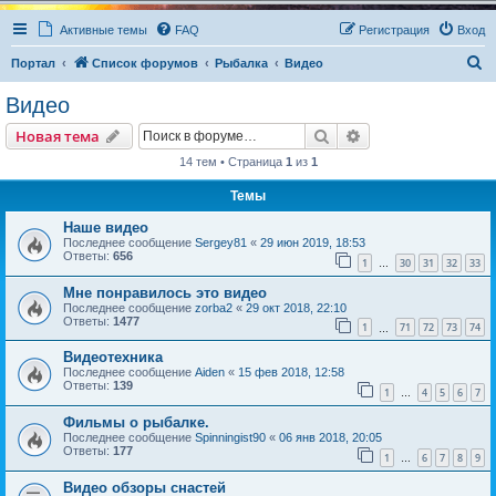
Активные темы
FAQ
Регистрация
Вход
П
Портал
Список форумов
Рыбалка
Видео
о
Видео
и
Поиск
Расширенный пои
Новая тема
с
14 тем • Страница
1
из
1
к
Темы
Наше видео
Последнее сообщение
Sergey81
«
29 июн 2019, 18:53
Ответы:
656
1
30
31
32
33
…
Мне понравилось это видео
Последнее сообщение
zorba2
«
29 окт 2018, 22:10
Ответы:
1477
1
71
72
73
74
…
Видеотехника
Последнее сообщение
Aiden
«
15 фев 2018, 12:58
Ответы:
139
1
4
5
6
7
…
Фильмы о рыбалке.
Последнее сообщение
Spinningist90
«
06 янв 2018, 20:05
Ответы:
177
1
6
7
8
9
…
Видео обзоры снастей