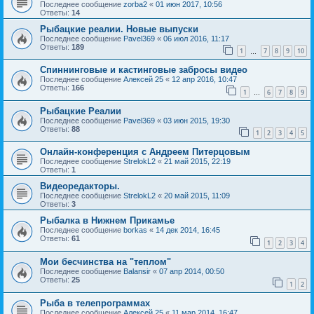
Последнее сообщение
zorba2
«
01 июн 2017, 10:56
Ответы:
14
Рыбацкие реалии. Новые выпуски
Последнее сообщение
Pavel369
«
06 июл 2016, 11:17
Ответы:
189
1
7
8
9
10
…
Спиннинговые и кастинговые забросы видео
Последнее сообщение
Алексей 25
«
12 апр 2016, 10:47
Ответы:
166
1
6
7
8
9
…
Рыбацкие Реалии
Последнее сообщение
Pavel369
«
03 июн 2015, 19:30
Ответы:
88
1
2
3
4
5
Онлайн-конференция с Андреем Питерцовым
Последнее сообщение
StrelokL2
«
21 май 2015, 22:19
Ответы:
1
Видеоредакторы.
Последнее сообщение
StrelokL2
«
20 май 2015, 11:09
Ответы:
3
Рыбалка в Нижнем Прикамье
Последнее сообщение
borkas
«
14 дек 2014, 16:45
Ответы:
61
1
2
3
4
Мои бесчинства на "теплом"
Последнее сообщение
Balansir
«
07 апр 2014, 00:50
Ответы:
25
1
2
Рыба в телепрограммах
Последнее сообщение
Алексей 25
«
11 мар 2014, 16:47