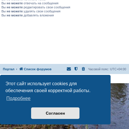
Вы
не можете
отвечать на сообщения
Вы
не можете
редактировать свои сообщения
Вы
не можете
удалять свои сообщения
Вы
не можете
добавлять вложения
Портал
Список форумов
Часовой пояс:
UTC+04:00
Создано на основе
phpBB
® Forum Software © phpBB Limited
Русская поддержка phpBB
Этот сайт использует cookies для
обеспечения своей корректной работы.
Подробнее
Согласен