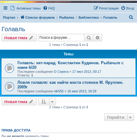
Активные темы
FAQ
Регистрация
Вход
П
Портал
Список форумов
Рыбалка
Библиотека
Голавль
о
Голавль
и
Поиск
Расширенный пои
Новая тема
с
2 темы • Страница
1
из
1
к
Темы
Голавль: хит-парад. Константин Кудинов. Рыбачьте с
нами 6/20
Последнее сообщение
О Серега
«
17 июл 2013, 00:17
Ответы:
1
Ловля голавля: как найти места стоянки М. Яруллин.
2009г
Последнее сообщение
nik555
«
16 июл 2013, 18:29
Новая тема
2 темы • Страница
1
из
1
Перейти
ПРАВА ДОСТУПА
Вы
не можете
начинать темы