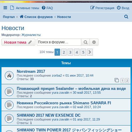
Активные темы
FAQ
Регистрация
Вход
П
Портал
Список форумов
Новости
о
Новости
и
Модератор:
Журналисты
с
Поиск
Расширенный пои
Новая тема
к
1
2
3
4
5
След.
104 темы
Темы
Norstream 2017
Последнее сообщение
zorba2
«
01 июн 2017, 10:44
Ответы:
33
1
2
Плавающий прицеп Sealander – мобильная дача на воде
Последнее сообщение
yura zavalin
«
30 май 2017, 13:55
Ответы:
2
Новинка Российского рынка Shimano SAHARA FI
Последнее сообщение
yura zavalin
«
02 май 2017, 10:24
SHIMANO 2017 NEW EXSENCE DC
Последнее сообщение
yura zavalin
«
01 апр 2017, 11:29
Ответы:
1
SHIMANO TWIN POWER 2017 ジャパンフィッシングショー