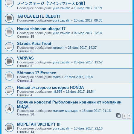
メインステージ【ツインパワーＸＤ篇】
Последнее сообщение
yura zavalin
«
13 мар 2017, 11:59
TATULA ELITE DEBUT!
Последнее сообщение
yura zavalin
«
10 мар 2017, 09:33
Новая shimano ultegra'17
Последнее сообщение
yura zavalin
«
02 мар 2017, 12:04
Ответы:
15
SLrods Atria Trout
Последнее сообщение
igronom
«
28 фев 2017, 14:37
Ответы:
8
VARIVAS
Последнее сообщение
yura zavalin
«
28 фев 2017, 12:52
Ответы:
5
Shimano 17 Exsence
Последнее сообщение
Maks
«
27 фев 2017, 19:05
Ответы:
2
Новый экстерьер моторов HONDA
Последнее сообщение
nik555
«
18 фев 2017, 18:54
Ответы:
4
Горячие новости! Рыболовные новинки от компании
МИДА.
Последнее сообщение
максим мальцев
«
15 фев 2017, 21:13
Ответы:
30
1
2
МОРЕТАН ЭКСПЕРТ !!!
Последнее сообщение
yura zavalin
«
13 фев 2017, 22:16
Ответы:
14