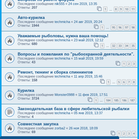
Последнее сообщение
nik555
«
24 сен 2019, 13:35
Ответы:
207
1
8
9
10
11
…
Авто-курилка
Последнее сообщение
techmicha
«
24 авг 2019, 20:24
Ответы:
1944
1
95
96
97
98
…
Уважаемые рыболовы, нужна ваша помощь!
Последнее сообщение
techmicha
«
23 май 2019, 12:12
Ответы:
680
1
32
33
34
35
…
Вопросы и пожелания по "рыбоохранной деятельности".
Последнее сообщение
techmicha
«
15 май 2019, 19:59
Ответы:
43
1
2
3
Ремонт, тюнинг и сборка спиннингов
Последнее сообщение
techmicha
«
11 апр 2019, 15:46
Ответы:
158
1
5
6
7
8
…
Курилка
Последнее сообщение
Monster0988
«
11 фев 2019, 17:51
Ответы:
3724
1
184
185
186
187
…
Законодательная база в сфере любительской рыбалки
Последнее сообщение
techmicha
«
05 янв 2019, 13:37
Ответы:
4
Совместная закупка
Последнее сообщение
zorba2
«
26 ноя 2018, 18:09
Ответы:
69
1
2
3
4