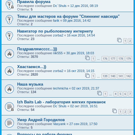
Правила форума
Последнее сообщение
Dc`Shuls
«
12 дек 2016, 08:19
Ответы:
5
Темы для мастеров на форуме "Спиннинг навсегда"
Последнее сообщение
farik
«
09 дек 2016, 14:42
Ответы:
2
Навигатор по рыболовному интернету
Последнее сообщение
zorba2
«
16 ноя 2016, 14:54
Ответы:
23
1
2
Поздравлямсссс...)))
Последнее сообщение
nik555
«
30 дек 2019, 18:03
Ответы:
3570
1
176
177
178
179
…
Хвастаемся...))
Последнее сообщение
zorba2
«
16 окт 2019, 14:15
Ответы:
2820
1
139
140
141
142
…
Наша музыка
Последнее сообщение
techmicha
«
02 окт 2019, 21:37
Ответы:
134
1
4
5
6
7
…
Izh Baits Lab - лаборатория мягких приманок
Последнее сообщение
Dc`Shuls
«
02 окт 2019, 16:51
Ответы:
54
1
2
3
Умер Андрей Городилов
Последнее сообщение
Vasyank
«
27 сен 2019, 17:50
Ответы:
5
Вопросы по работе форума