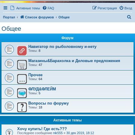
Активные темы
FAQ
Регистрация
Вход
П
Портал
Список форумов
Общее
о
Общее
и
Форум
с
к
Навигатор по рыболовному и-нету
Темы:
8
Магазины&Барахолка и Деловые предложения
Темы:
47
Прочее
Темы:
64
ФЛУД&ФЛЕЙМ
Темы:
5
Вопросы по форуму
Темы:
18
Активные темы
Хочу купить! Где есть???
Последнее сообщение
nik555
«
30 дек 2019, 18:12