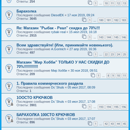
Ответы:
254
1
10
11
12
13
…
Барахолка
Последнее сообщение
DieselEK
«
17 ноя 2019, 09:24
Ответы:
3645
1
180
181
182
183
…
Re: Магазин "Рыбак - Реал" скидка до 70%!!!
Последнее сообщение
rybak-real
«
15 июл 2019, 16:18
Ответы:
2915
1
143
144
145
146
…
Всем здравствуйте! (Или, принимайте новенького).
Последнее сообщение
A.Gorinich
«
27 апр 2019, 16:36
Ответы:
497
1
22
23
24
25
…
Магазин ''Мир Хобби" ТОЛЬКО У НАС СКИДКИ ДО
70%!!!!!!!!!!!!
Последнее сообщение
Мир Хобби
«
30 ноя 2018, 09:51
Ответы:
209
1
8
9
10
11
…
1. Правила коммерческого раздела
Последнее сообщение
Dc`Shuls
«
05 июл 2017, 08:09
Ответы:
1
1ООСТО КРЮЧКОВ
Последнее сообщение
Dc`Shuls
«
03 июл 2017, 17:08
Ответы:
3901
1
193
194
195
196
…
БАРАХОЛКА 100СТО КРЮЧКОВ
Последнее сообщение
Dc`Shuls
«
03 июл 2017, 17:07
Ответы:
896
1
42
43
44
45
…