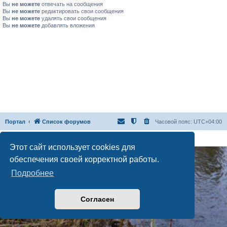
Вы
не можете
отвечать на сообщения
Вы
не можете
редактировать свои сообщения
Вы
не можете
удалять свои сообщения
Вы
не можете
добавлять вложения
Портал
Список форумов
Часовой пояс:
UTC+04:00
Создано на основе
phpBB
® Forum Software © phpBB Limited
Русская поддержка phpBB
Этот сайт использует cookies для
обеспечения своей корректной работы.
Подробнее
Согласен