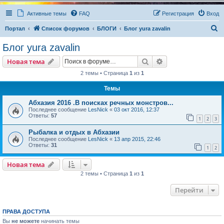
Активные темы
FAQ
Регистрация
Вход
П
Портал
Список форумов
БЛОГИ
Блог yura zavalin
о
Блог yura zavalin
и
Поиск
Расширенный пои
Новая тема
с
2 темы • Страница
1
из
1
к
Темы
Абхазия 2016 .В поисках речных монстров...
Последнее сообщение
LesNick
«
03 окт 2016, 12:37
Ответы:
57
1
2
3
Рыбалка и отдых в Абхазии
Последнее сообщение
LesNick
«
13 апр 2015, 22:46
Ответы:
31
1
2
Новая тема
2 темы • Страница
1
из
1
Перейти
ПРАВА ДОСТУПА
Вы
не можете
начинать темы