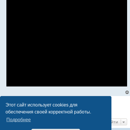
е
Ответить
Этот сайт использует cookies для
Страница
33
из
33
1
29
30
31
32
33
Пред.
657 сообщений
…
обеспечения своей корректной работы.
Подробнее
Перейти