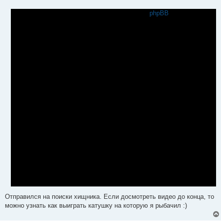
о
б
phpBB
щ
е
н
и
е
Отправился на поиски хищника. Если досмотреть видео до конца, то
можно узнать как выиграть катушку на которую я рыбачил :)