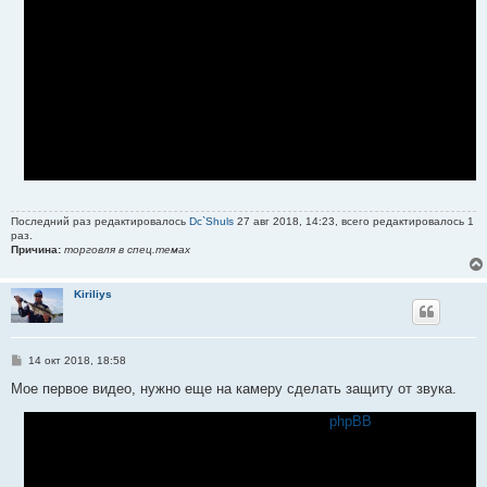
Последний раз редактировалось
Dc`Shuls
27 авг 2018, 14:23, всего редактировалось 1
раз.
Причина:
торговля в спец.темах
Kiriliys
С
14 окт 2018, 18:58
о
о
Мое первое видео, нужно еще на камеру сделать защиту от звука.
б
щ
phpBB
е
н
и
е